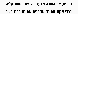
הברית, את התורה שבעל פה, אתה שומר עליה
בכדי שקול התורה שהפריח את השממה בעיר
הדרומית, ימשך ויפרח, וגם אתה יכול לזכות
בתורה שבכתב, עם כל קדושתה והדרה.
דווקא עכשיו, ובפרט השנה, מצטרפים
להגרלה ומשמחים את הרב בחיזוק
המוסדות והמשך פריחתם! בואו יחד
נאמר לרב, אנחנו תומכים ומחזקים את
מפעל חייו.
כנס להגרלה על ספר תורה