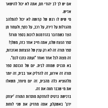
אם יש לך לב יהודי חם, אתה לא יכול להישאר
אדיש.
מי שיש לו רגש של קדושה לא יכול להתלהב
מהגרלות על דירה, על רכב, על כסף, ולעמוד מן
הצד כשמדובר בהזדמנות לזכות בספר תורה!
ספר הנצח שלנו, אתה חייב אחד כזה, משלך!
ספר תורה זה לא רק ענין של הנצחות ואזכרות,
זה מצוה לכל אחד ואחד "ועתה כתבו לכם".
בא תכניס שמחה לבית. יום של הכנסת ספר
תורה זה אירוע, זה להדליק אור בבית, זה יותר
מלהוציא כלה מהבית, זה יום מיוחד, תשאלו
את מי שכבר חווה את זה.
ברכישת כרטיס להחזקת מוסדות התורה 'יצחק
ירנן' באשקלון, אתה מחזיק את שני לוחות