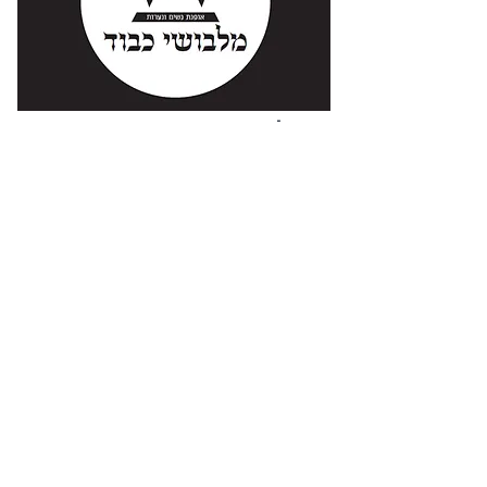
מלבושי כבוד- אופנת נשים צנועה
פרויקט חברתי - דתי: שבת שלום