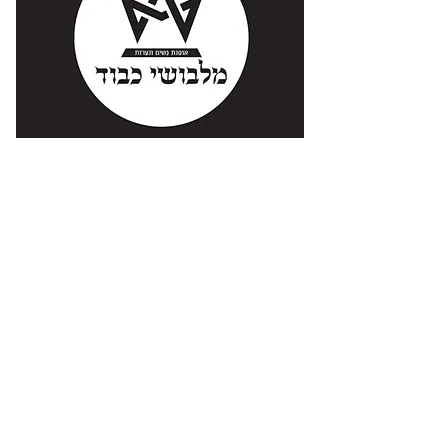
מלבושי כבוד- אופנת נשים צנועה
פרויקט חברתי - דתי: שבת שלום